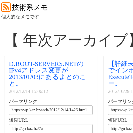
技術系メモ
個人的なメモです
【 年次アーカイブ
D.ROOT-SERVERS.NETの
【詳細未調
IPv4アドレス変更が
でイン
2013/01/03にあるよとのこ
Execute
と。
ー。
2012/12/14 15:06:12
2012/10/29 1
パーマリンク
パーマリン
短縮URL
短縮URL