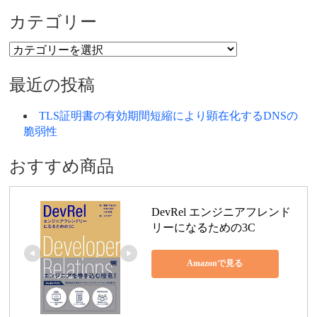
カテゴリー
カ
テ
ゴ
最近の投稿
リ
ー
TLS証明書の有効期間短縮により顕在化するDNSの
脆弱性
おすすめ商品
DevRel エンジニアフレンド
リーになるための3C
Amazonで見る