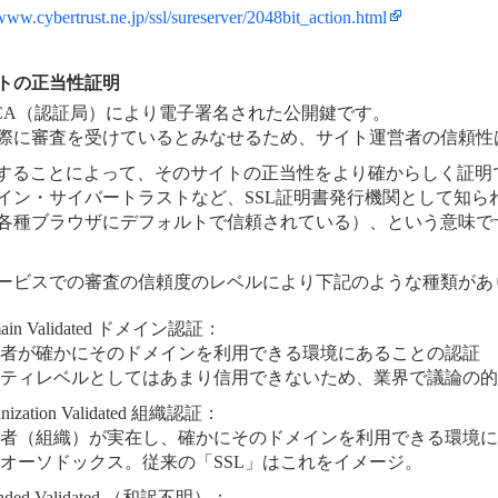
/www.cybertrust.ne.jp/ssl/sureserver/2048bit_action.html
トの正当性証明
はCA（認証局）により電子署名された公開鍵です。
際に審査を受けているとみなせるため、サイト運営者の信頼性
にすることによって、そのサイトの正当性をより確からしく証明
イン・サイバートラストなど、SSL証明書発行機関として知ら
各種ブラウザにデフォルトで信頼されている）、という意味で
ービスでの審査の信頼度のレベルにより下記のような種類があ
ain Validated ドメイン認証：
者が確かにそのドメインを利用できる環境にあることの認証
ティレベルとしてはあまり信用できないため、業界で議論の的
nization Validated 組織認証：
者（組織）が実在し、確かにそのドメインを利用できる環境に
オーソドックス。従来の「SSL」はこれをイメージ。
ended Validated （和訳不明）：