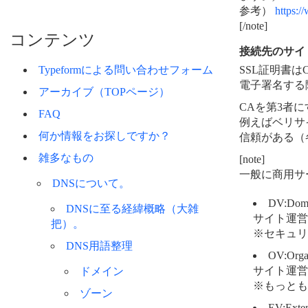
参考）
https:/
[/note]
コンテンツ
接続先のサイ
Typeformによる問い合わせフォーム
SSL証明書
電子署名する
アーカイブ（TOPページ）
CAを第3者
FAQ
例えばベリサ
何か情報をお探しですか？
信頼がある（
雑多なもの
[note]
一般に商用サ
DNSについて。
DV:Dom
DNSに至る経緯概略（大雑
サイト運営
把）。
※セキュリ
DNS用語整理
OV:Orga
サイト運営
ドメイン
※もっとも
ゾーン
EV:Ext