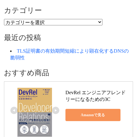
カテゴリー
カ
テ
ゴ
最近の投稿
リ
ー
TLS証明書の有効期間短縮により顕在化するDNSの
脆弱性
おすすめ商品
DevRel エンジニアフレンド
リーになるための3C
Amazonで見る