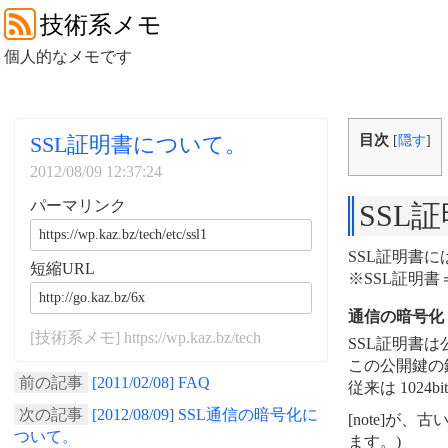
技術系メモ
個人的なメモです
目次
SSL証明書について。
[
隠す
]
2012/08/09 12:37:24
パーマリンク
SSL
SSL証明書
短縮URL
※SSL証明書
通信の暗号化
[技術系メモ] https://wp.kaz.bz/tech
SSL証明書
この公開鍵の
前の記事
[2011/02/08] FAQ
従来は 102
次の記事
[2012/08/09] SSL通信の暗号化に
[note]が
ついて。
ます。)