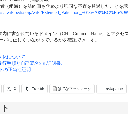
者（組織）を法的面も含めより強固な審査を通過したことを認
p://ja.wikipedia.org/wiki/Extended_Validation_%E8%A8%BC%E
書内に書かれているドメイン（CN：Common Name）とア
ーバに正しくつながっているかを確認できます。
暗号化について
発行手順と自己署名SSL証明書。
トの正当性証明
X
Tumblr
はてなブックマーク
Instapaper
ント