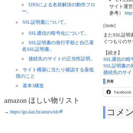
DNSによる名前解決の動作フロ
サイト運営
ー。
参考）
htt
SSL証明書について。
[/note]
SSL通信の暗号化について。
またSSL証明
ぐつもりのサ
SSL証明書の発行手順と自己署
名SSL証明書。
【続き】
接続先のサイトの正当性証明。
SSL通信の
SSL証明書の
サイト構築に当たり確認する最低
接続先のサイ
限のこと
共有
基本3構造
Facebook
amazon ほしい物リスト
コメ
→
https://go.kaz.bz/amzwish