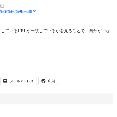
証
6%98%8E%E6%9B%B8
クセスしているURLが一致しているかを見ることで、自分がつな
メールアドレス
印刷