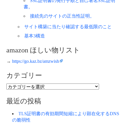
SSL証明書の発行手順と自己署名SSL証明
書。
接続先のサイトの正当性証明。
サイト構築に当たり確認する最低限のこと
基本3構造
amazon ほしい物リスト
→
https://go.kaz.bz/amzwish
カテゴリー
カ
テ
ゴ
最近の投稿
リ
ー
TLS証明書の有効期間短縮により顕在化するDNS
の脆弱性