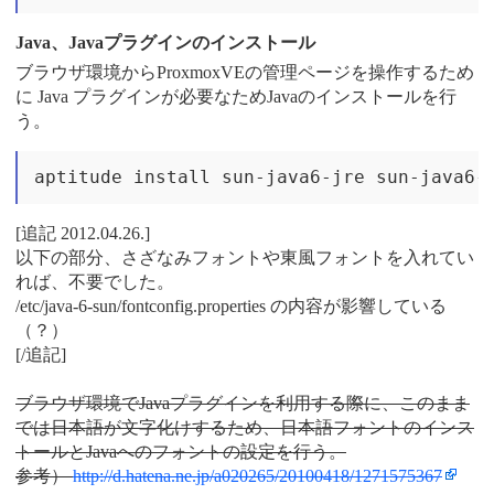
Java、Javaプラグインのインストール
ブラウザ環境からProxmoxVEの管理ページを操作するため
に Java プラグインが必要なためJavaのインストールを行
う。
[追記 2012.04.26.]
以下の部分、さざなみフォントや東風フォントを入れてい
れば、不要でした。
/etc/java-6-sun/fontconfig.properties の内容が影響している
（？）
[/追記]
ブラウザ環境でJavaプラグインを利用する際に、このまま
では日本語が文字化けするため、日本語フォントのインス
トールとJavaへのフォントの設定を行う。
参考）
http://d.hatena.ne.jp/a020265/20100418/1271575367