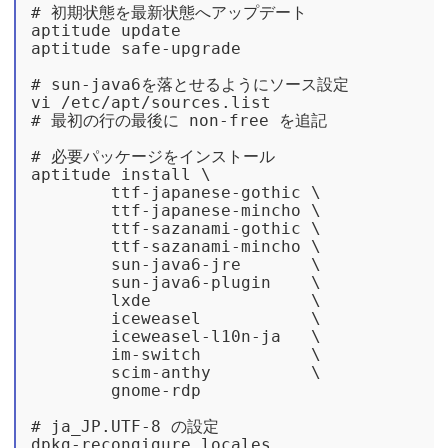
# 初期状態を最新状態へアップデート

aptitude update

aptitude safe-upgrade

# sun-java6を落とせるようにソース設定

vi /etc/apt/sources.list

# 最初の行の最後に non-free を追記

# 必要パッケージをインストール

aptitude install \

	ttf-japanese-gothic \

	ttf-japanese-mincho \

	ttf-sazanami-gothic \

	ttf-sazanami-mincho \

	sun-java6-jre       \

	sun-java6-plugin    \

	lxde                \

	iceweasel           \

	iceweasel-l10n-ja   \

	im-switch           \

	scim-anthy          \

	gnome-rdp

# ja_JP.UTF-8 の設定

dpkg-recongigure locales
