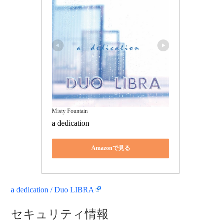
Misty Fountain
a dedication
Amazonで見る
a dedication / Duo LIBRA
セキュリティ情報