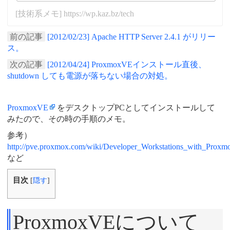
[技術系メモ] https://wp.kaz.bz/tech
前の記事
[2012/02/23] Apache HTTP Server 2.4.1 がリリー
ス。
次の記事
[2012/04/24] ProxmoxVEインストール直後、
shutdown しても電源が落ちない場合の対処。
ProxmoxVE
をデスクトップPCとしてインストールして
みたので、その時の手順のメモ。
参考）
http://pve.proxmox.com/wiki/Developer_Workstations_with_Pro
など
目次
[
隠す
]
ProxmoxVEについて