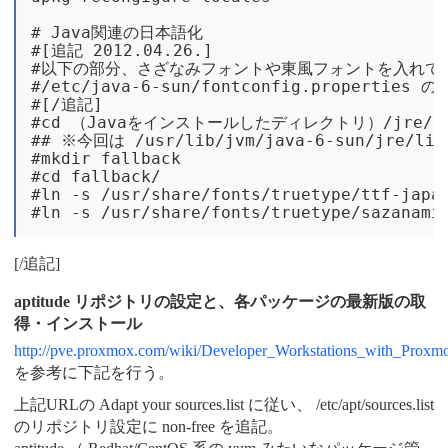
# Java関連の日本語化

#[追記 2012.04.26.]

#以下の部分、さざなみフォントや東風フォントを入れてい
#/etc/java-6-sun/fontconfig.properti
#[/追記]

#cd （Javaをインストールしたディレクトリ）/jre/lib
## ※今回は /usr/lib/jvm/java-6-sun/jre/li
#mkdir fallback

#cd fallback/

#ln -s /usr/share/fonts/truetype/ttf-japan
[/追記]
aptitude リポジトリの設定と、各パッケージの最新版の取
得・インストール
http://pve.proxmox.com/wiki/Developer_Workstations_with_Pro
を参考に下記を行う。
上記URLの Adapt your sources.list に従い、 /etc/apt/sources.list
のリポジトリ設定に non-free を追記。