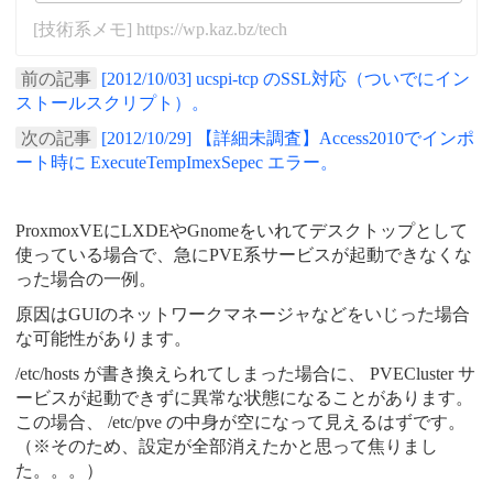
[技術系メモ] https://wp.kaz.bz/tech
前の記事
[2012/10/03] ucspi-tcp のSSL対応（ついでにイン
ストールスクリプト）。
次の記事
[2012/10/29] 【詳細未調査】Access2010でインポ
ート時に ExecuteTempImexSepec エラー。
ProxmoxVEにLXDEやGnomeをいれてデスクトップとして
使っている場合で、急にPVE系サービスが起動できなくな
った場合の一例。
原因はGUIのネットワークマネージャなどをいじった場合
な可能性があります。
/etc/hosts が書き換えられてしまった場合に、 PVECluster サ
ービスが起動できずに異常な状態になることがあります。
この場合、 /etc/pve の中身が空になって見えるはずです。
（※そのため、設定が全部消えたかと思って焦りまし
た。。。）