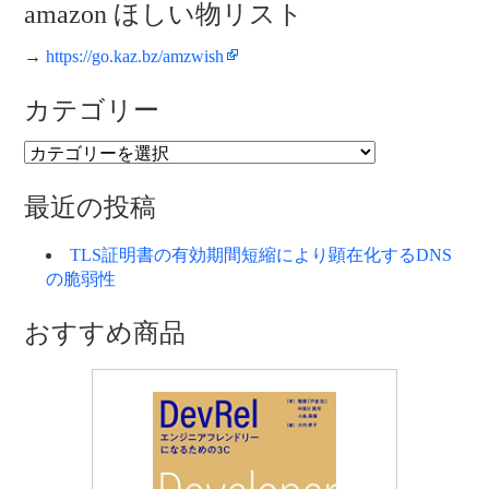
amazon ほしい物リスト
→
https://go.kaz.bz/amzwish
カテゴリー
カ
テ
ゴ
最近の投稿
リ
ー
TLS証明書の有効期間短縮により顕在化するDNS
の脆弱性
おすすめ商品