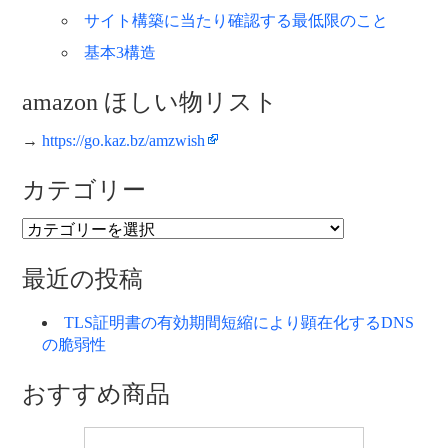
サイト構築に当たり確認する最低限のこと
基本3構造
amazon ほしい物リスト
→
https://go.kaz.bz/amzwish
カテゴリー
カ
テ
ゴ
最近の投稿
リ
ー
TLS証明書の有効期間短縮により顕在化するDNS
の脆弱性
おすすめ商品