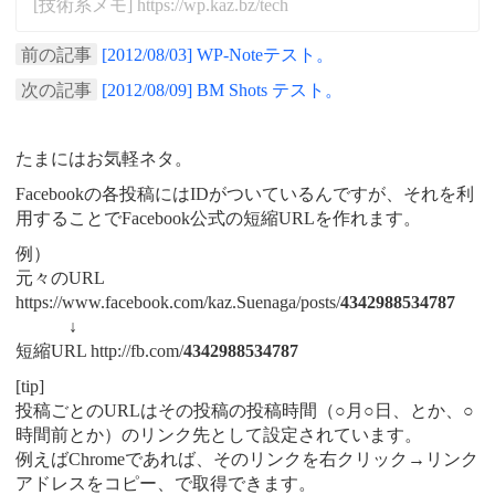
[技術系メモ] https://wp.kaz.bz/tech
前の記事
[2012/08/03] WP-Noteテスト。
次の記事
[2012/08/09] BM Shots テスト。
たまにはお気軽ネタ。
Facebookの各投稿にはIDがついているんですが、それを利
用することでFacebook公式の短縮URLを作れます。
例）
元々のURL
https://www.facebook.com/kaz.Suenaga/posts/
4342988534787
↓
短縮URL http://fb.com/
4342988534787
[tip]
投稿ごとのURLはその投稿の投稿時間（○月○日、とか、○
時間前とか）のリンク先として設定されています。
例えばChromeであれば、そのリンクを右クリック→リンク
アドレスをコピー、で取得できます。