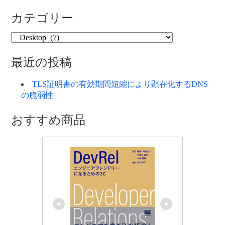
カテゴリー
カ
テ
ゴ
最近の投稿
リ
ー
TLS証明書の有効期間短縮により顕在化するDNS
の脆弱性
おすすめ商品