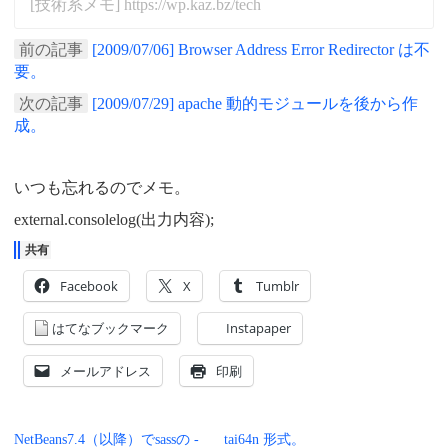
[技術系メモ] https://wp.kaz.bz/tech
前の記事
[2009/07/06] Browser Address Error Redirector は不
要。
次の記事
[2009/07/29] apache 動的モジュールを後から作
成。
いつも忘れるのでメモ。
external.consolelog(出力内容);
共有
Facebook
X
Tumblr
はてなブックマーク
Instapaper
メールアドレス
印刷
NetBeans7.4（以降）でsassの -
tai64n 形式。