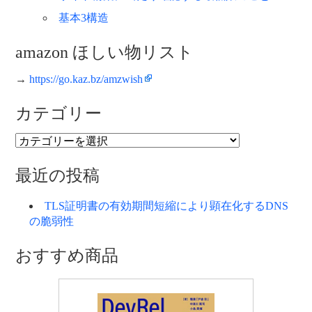
基本3構造
amazon ほしい物リスト
→
https://go.kaz.bz/amzwish
カテゴリー
カ
テ
ゴ
最近の投稿
リ
ー
TLS証明書の有効期間短縮により顕在化するDNS
の脆弱性
おすすめ商品