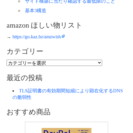
サイト構築に当たり確認する最低限のこと
基本3構造
amazon ほしい物リスト
→
https://go.kaz.bz/amzwish
カテゴリー
カ
テ
ゴ
最近の投稿
リ
ー
TLS証明書の有効期間短縮により顕在化するDNS
の脆弱性
おすすめ商品