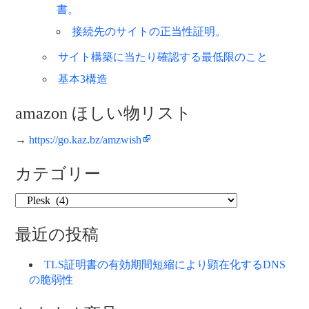
書。
接続先のサイトの正当性証明。
サイト構築に当たり確認する最低限のこと
基本3構造
amazon ほしい物リスト
→
https://go.kaz.bz/amzwish
カテゴリー
カ
テ
ゴ
最近の投稿
リ
ー
TLS証明書の有効期間短縮により顕在化するDNS
の脆弱性