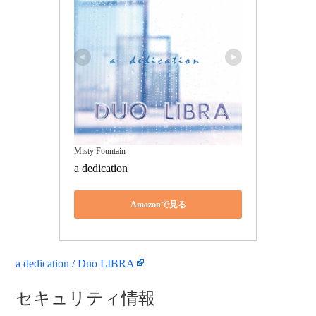
Misty Fountain
a dedication
Amazonで見る
a dedication / Duo LIBRA
セキュリティ情報