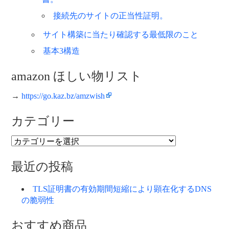
接続先のサイトの正当性証明。
サイト構築に当たり確認する最低限のこと
基本3構造
amazon ほしい物リスト
→
https://go.kaz.bz/amzwish
カテゴリー
カ
テ
ゴ
最近の投稿
リ
ー
TLS証明書の有効期間短縮により顕在化するDNS
の脆弱性
おすすめ商品