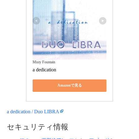
Misty Fountain
a dedication
Amazonで見る
a dedication / Duo LIBRA
セキュリティ情報