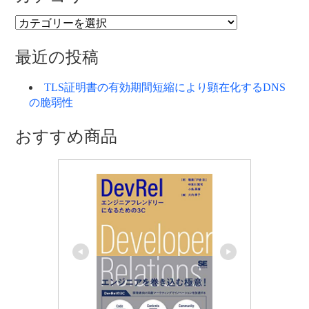
カ
テ
ゴ
最近の投稿
リ
ー
TLS証明書の有効期間短縮により顕在化するDNS
の脆弱性
おすすめ商品