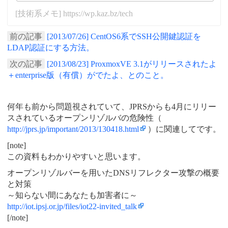
[技術系メモ] https://wp.kaz.bz/tech
前の記事
[2013/07/26] CentOS6系でSSH公開鍵認証を
LDAP認証にする方法。
次の記事
[2013/08/23] ProxmoxVE 3.1がリリースされたよ
＋enterprise版（有償）がでたよ、とのこと。
何年も前から問題視されていて、JPRSからも4月にリリー
スされているオープンリゾルバの危険性（
http://jprs.jp/important/2013/130418.html
）に関連してです。
[note]
この資料もわかりやすいと思います。
オープンリゾルバーを用いたDNSリフレクター攻撃の概要
と対策
～知らない間にあなたも加害者に～
http://iot.ipsj.or.jp/files/iot22-invited_talk
[/note]