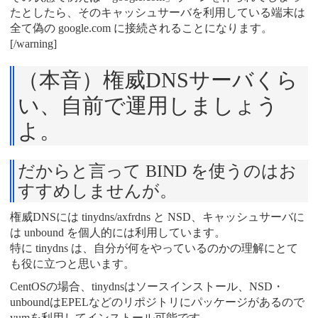
たとしたら、そのキャッシュサーバを利用している端末は
全て偽の google.com に接続されることになります。
[/warning]
（本音）権威DNSサーバくら
い、自前で運用しましょう
よ。
だからと言って BIND を使うのはお
すすめしませんが。
権威DNSには tinydns/axfrdns と NSD、キャッシュサーバに
は unbound を個人的には利用しています。
特に tinydns は、自分が何をやっているのかの理解にとて
も役に立つと思います。
CentOSの場合、tinydnsはソースインストール、NSD・
unboundはEPELなどのリポジトリにパッケージがあるので
yumを利用してインストール可能です。