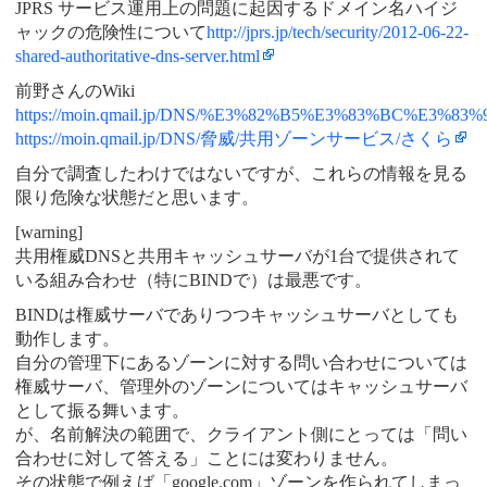
JPRS サービス運用上の問題に起因するドメイン名ハイジ
ャックの危険性について
http://jprs.jp/tech/security/2012-06-22-
shared-authoritative-dns-server.html
前野さんのWiki
https://moin.qmail.jp/DNS/%E3%82%B5%E3%83%BC%E3
https://moin.qmail.jp/DNS/脅威/共用ゾーンサービス/さくら
自分で調査したわけではないですが、これらの情報を見る
限り危険な状態だと思います。
[warning]
共用権威DNSと共用キャッシュサーバが1台で提供されて
いる組み合わせ（特にBINDで）は最悪です。
BINDは権威サーバでありつつキャッシュサーバとしても
動作します。
自分の管理下にあるゾーンに対する問い合わせについては
権威サーバ、管理外のゾーンについてはキャッシュサーバ
として振る舞います。
が、名前解決の範囲で、クライアント側にとっては「問い
合わせに対して答える」ことには変わりません。
その状態で例えば「google.com」ゾーンを作られてしまっ