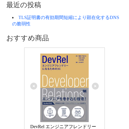
ゴ
最近の投稿
リ
ー
TLS証明書の有効期間短縮により顕在化するDNS
の脆弱性
おすすめ商品
DevRel エンジニアフレンドリー