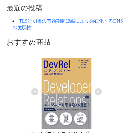
ゴ
最近の投稿
リ
ー
TLS証明書の有効期間短縮により顕在化するDNS
の脆弱性
おすすめ商品