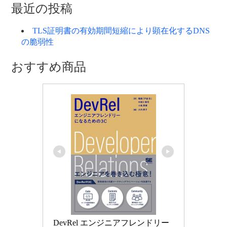
ゴ
最近の投稿
リ
ー
TLS証明書の有効期間短縮により顕在化するDNS
の脆弱性
おすすめ商品
DevRel エンジニアフレンドリー