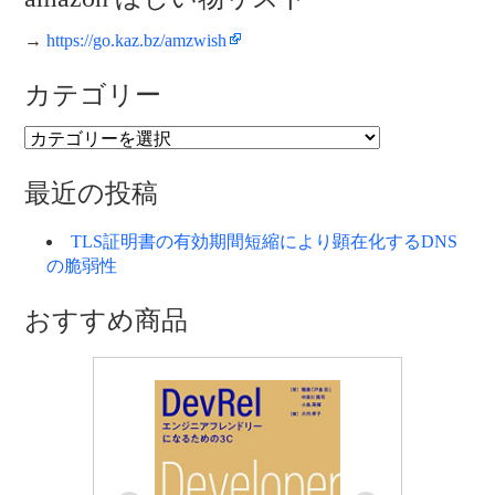
→
https://go.kaz.bz/amzwish
カテゴリー
カ
テ
ゴ
最近の投稿
リ
ー
TLS証明書の有効期間短縮により顕在化するDNS
の脆弱性
おすすめ商品