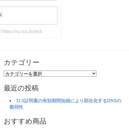
x
tps://wp.kaz.bz/tech
カテゴリー
カ
テ
ゴ
最近の投稿
リ
ー
TLS証明書の有効期間短縮により顕在化するDNSの
脆弱性
おすすめ商品