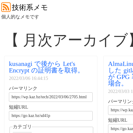
技術系メモ
個人的なメモです
【 月次アーカイブ
kusanagi で後から Let's
AlmaL
Encrypt の証明書を取得。
した gitla
が GP
2022/03/06 16:44:15
場合。
パーマリンク
2022/03/03 1
パーマリン
短縮URL
短縮URL
カテゴリ