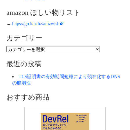
amazon ほしい物リスト
→
https://go.kaz.bz/amzwish
カテゴリー
カ
テ
ゴ
最近の投稿
リ
ー
TLS証明書の有効期間短縮により顕在化するDNS
の脆弱性
おすすめ商品