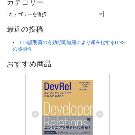
カテゴリー
カ
テ
ゴ
最近の投稿
リ
ー
TLS証明書の有効期間短縮により顕在化するDNS
の脆弱性
おすすめ商品