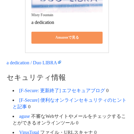
Misty Fountain
a dedication
Amazonで見る
a dedication / Duo LIBRA
セキュリティ情報
[F-Secure: 更新終了] エフセキュアブログ
0
[F-Secure] 便利なオンラインセキュリティのヒント
と記事
0
aguse
不審なWebサイトやメールをチェックするこ
とができるオンラインツール 0
VirusTotal
ファイル・URLスキャナ 0