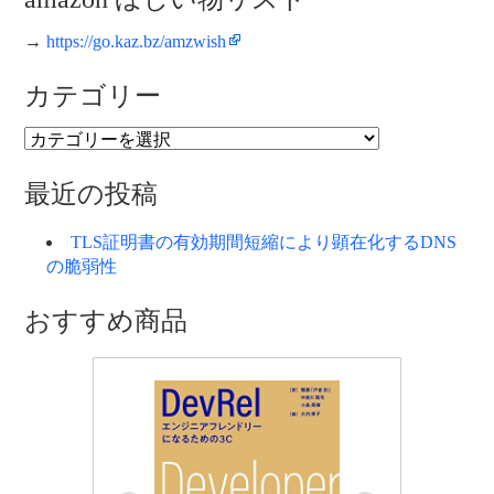
→
https://go.kaz.bz/amzwish
カテゴリー
カ
テ
ゴ
最近の投稿
リ
ー
TLS証明書の有効期間短縮により顕在化するDNS
の脆弱性
おすすめ商品