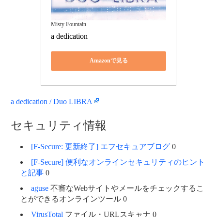
Misty Fountain
a dedication
Amazonで見る
a dedication / Duo LIBRA
セキュリティ情報
[F-Secure: 更新終了] エフセキュアブログ
0
[F-Secure] 便利なオンラインセキュリティのヒント
と記事
0
aguse
不審なWebサイトやメールをチェックするこ
とができるオンラインツール 0
VirusTotal
ファイル・URLスキャナ 0