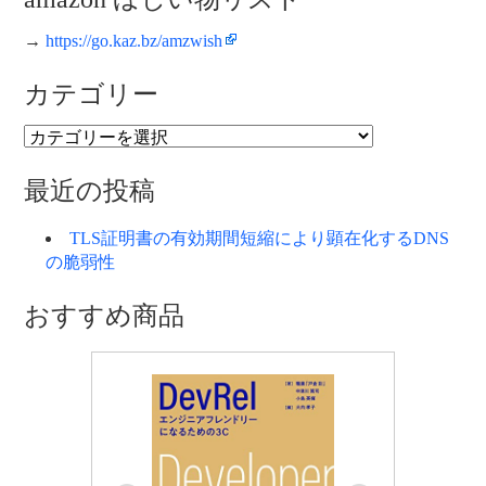
→
https://go.kaz.bz/amzwish
カテゴリー
カ
テ
ゴ
最近の投稿
リ
ー
TLS証明書の有効期間短縮により顕在化するDNS
の脆弱性
おすすめ商品