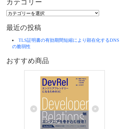
カテゴリー
カ
テ
ゴ
最近の投稿
リ
ー
TLS証明書の有効期間短縮により顕在化するDNS
の脆弱性
おすすめ商品