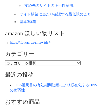
接続先のサイトの正当性証明。
サイト構築に当たり確認する最低限のこと
基本3構造
amazon ほしい物リスト
→
https://go.kaz.bz/amzwish
カテゴリー
カ
テ
ゴ
最近の投稿
リ
ー
TLS証明書の有効期間短縮により顕在化するDNS
の脆弱性
おすすめ商品