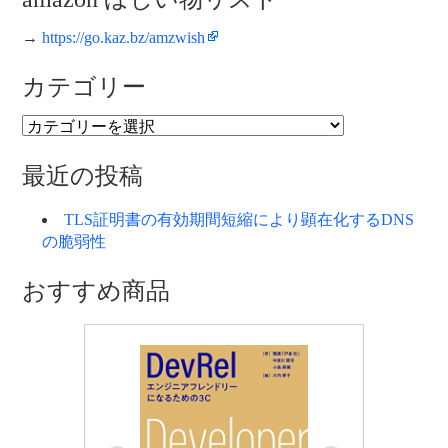
→
https://go.kaz.bz/amzwish
カテゴリー
カ
テ
ゴ
最近の投稿
リ
ー
TLS証明書の有効期間短縮により顕在化するDNS
の脆弱性
おすすめ商品