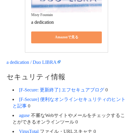
Misty Fountain
a dedication
Amazonで見る
a dedication / Duo LIBRA
セキュリティ情報
[F-Secure: 更新終了] エフセキュアブログ
0
[F-Secure] 便利なオンラインセキュリティのヒント
と記事
0
aguse
不審なWebサイトやメールをチェックするこ
とができるオンラインツール 0
VirusTotal
ファイル・URLスキャナ 0