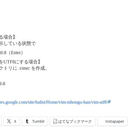
る場合】
表示している状態で
=utf-8（Enter）
をUTF8にする場合】
リに .vimrc を作成。
f-8
sites.google.com/site/fudist/Home/vim-nihongo-ban/vim-utf8
X
Tumblr
はてなブックマーク
Instapaper