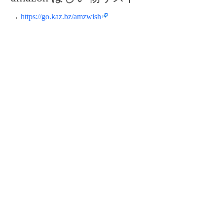
→
https://go.kaz.bz/amzwish