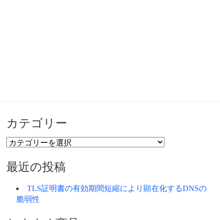
カテゴリー
カ
テ
ゴ
最近の投稿
リ
ー
TLS証明書の有効期間短縮により顕在化するDNSの
脆弱性