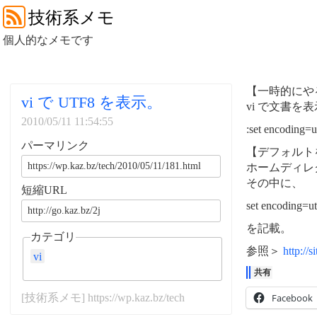
技術系メモ
個人的なメモです
【一時的にや
vi で UTF8 を表示。
vi で文書を
2010/05/11 11:54:55
:set encoding
パーマリンク
【デフォルト
ホームディレクト
その中に、
短縮URL
set encoding=ut
を記載。
カテゴリ
参照＞
http://
vi
共有
[技術系メモ] https://wp.kaz.bz/tech
Facebook