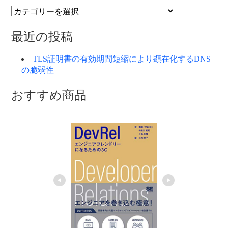
カ
テ
ゴ
最近の投稿
リ
ー
TLS証明書の有効期間短縮により顕在化するDNS
の脆弱性
おすすめ商品