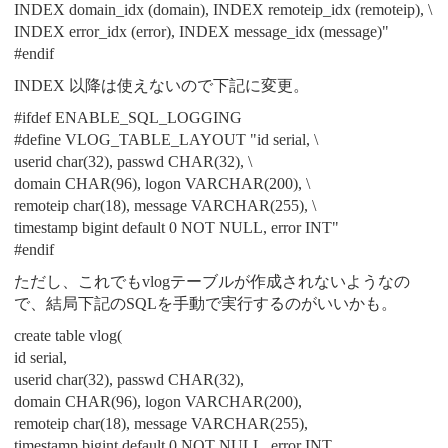
INDEX domain_idx (domain), INDEX remoteip_idx (remoteip), \
INDEX error_idx (error), INDEX message_idx (message)"
#endif
INDEX 以降は使えないので下記に変更。
#ifdef ENABLE_SQL_LOGGING
#define VLOG_TABLE_LAYOUT "id serial, \
userid char(32), passwd CHAR(32), \
domain CHAR(96), logon VARCHAR(200), \
remoteip char(18), message VARCHAR(255), \
timestamp bigint default 0 NOT NULL, error INT"
#endif
ただし、これでもvlogテーブルが作成されないようなの
で、結局下記のSQLを手動で実行するのがいいかも。
create table vlog(
id serial,
userid char(32), passwd CHAR(32),
domain CHAR(96), logon VARCHAR(200),
remoteip char(18), message VARCHAR(255),
timestamp bigint default 0 NOT NULL, error INT