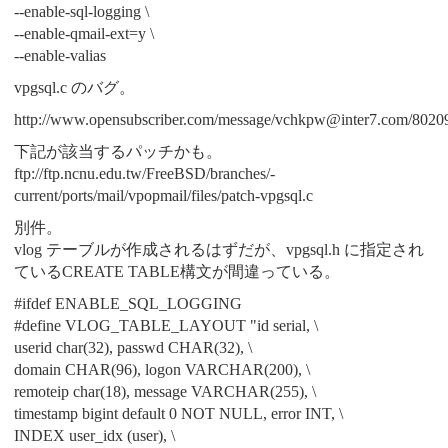
--enable-sql-logging \
--enable-qmail-ext=y \
--enable-valias
vpgsql.c のバグ。
http://www.opensubscriber.com/message/vchkpw@inter7.com/8020
下記が該当するパッチかも。
ftp://ftp.ncnu.edu.tw/FreeBSD/branches/-
current/ports/mail/vpopmail/files/patch-vpgsql.c
別件。
vlog テーブルが作成されるはずだが、vpgsql.h に指定され
ているCREATE TABLE構文が間違っている。
#ifdef ENABLE_SQL_LOGGING
#define VLOG_TABLE_LAYOUT "id serial, \
userid char(32), passwd CHAR(32), \
domain CHAR(96), logon VARCHAR(200), \
remoteip char(18), message VARCHAR(255), \
timestamp bigint default 0 NOT NULL, error INT, \
INDEX user_idx (user), \