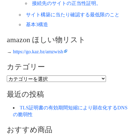
接続先のサイトの正当性証明。
サイト構築に当たり確認する最低限のこと
基本3構造
amazon ほしい物リスト
→
https://go.kaz.bz/amzwish
カテゴリー
カ
テ
ゴ
最近の投稿
リ
ー
TLS証明書の有効期間短縮により顕在化するDNS
の脆弱性
おすすめ商品