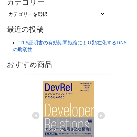
カテゴリー
カ
テ
ゴ
最近の投稿
リ
ー
TLS証明書の有効期間短縮により顕在化するDNS
の脆弱性
おすすめ商品