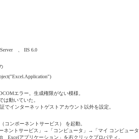
Server 、 IIS 6.0
の
ject("Excel.Application")
DCOMエラー。生成権限がない模様。
2000では動いていた。
ic認証でインターネットゲストアカウント以外を設定。
nfg （コンポーネントサービス） を起動。
ーネントサービス」→「コンピュータ」→「マイ コンピュータ
osoft Excelアプリケーション」を右クリックプロパティ。