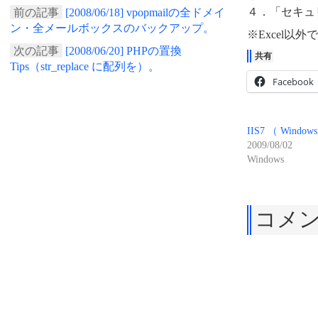
４．「セキュ
前の記事
[2008/06/18] vpopmailの全ドメイ
ン・全メールボックスのバックアップ。
※Excel以外
次の記事
[2008/06/20] PHPの置換
共有
Tips（str_replace に配列を）。
Facebook
IIS7 （ Wind
2009/08/02
Windows
コメ