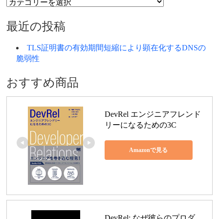
カ
テ
ゴ
最近の投稿
リ
ー
TLS証明書の有効期間短縮により顕在化するDNSの
脆弱性
おすすめ商品
DevRel エンジニアフレンド
リーになるための3C
Amazonで見る
DevRel: なぜ彼らのプロダ