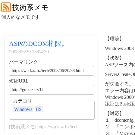
技術系メモ
個人的なメモです
【環境】
ASPのDCOM権限。
Windows 2003 
2008/06/20 15:04:30
【状況】
パーマリンク
ASPソース内
Server.CreateOb
短縮URL
が失敗する。
エラー内容は
Windows 
カテゴリ
認証はBas
Windows
IIS
【対応】
１．dcomc
[技術系メモ] https://wp.kaz.bz/tech
２．「コンポ
３．「Micr