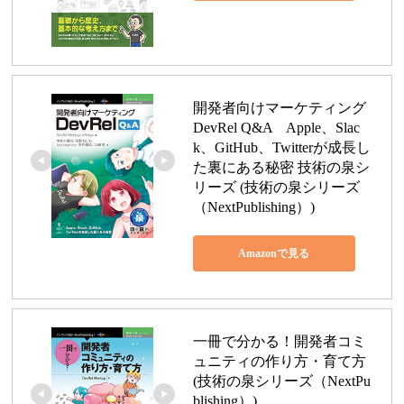
開発者向けマーケティング 
DevRel Q&A　Apple、Slac
k、GitHub、Twitterが成長し
た裏にある秘密 技術の泉シ
リーズ (技術の泉シリーズ
（NextPublishing）)
Amazonで見る
一冊で分かる！開発者コミ
ュニティの作り方・育て方 
(技術の泉シリーズ（NextPu
blishing）)