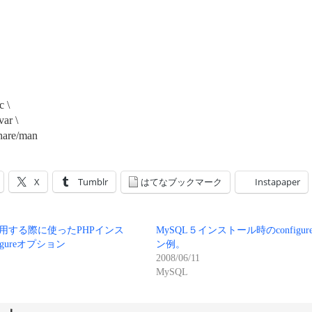
c \
var \
share/man
X
Tumblr
はてなブックマーク
Instapaper
を利用する際に使ったPHPインス
MySQL５インストール時のconfigu
igureオプション
ン例。
2008/06/11
MySQL