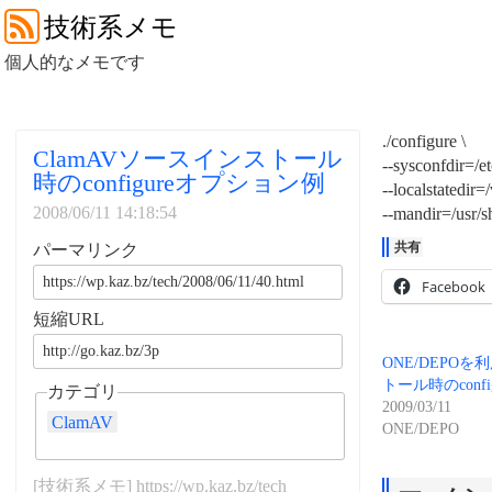
技術系メモ
個人的なメモです
./configure \
ClamAVソースインストール
--sysconfdir=/et
時のconfigureオプション例
--localstatedir=/
2008/06/11 14:18:54
--mandir=/usr/
共有
パーマリンク
Facebook
短縮URL
ONE/DEPO
トール時のconf
カテゴリ
2009/03/11
ClamAV
ONE/DEPO
[技術系メモ] https://wp.kaz.bz/tech