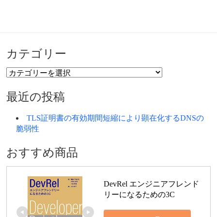
カテゴリー
カ
テ
ゴ
最近の投稿
リ
ー
TLS証明書の有効期間短縮により顕在化するDNSの
脆弱性
おすすめ商品
DevRel エンジニアフレンド
リーになるための3C