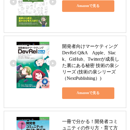
Amazonで見る
開発者向けマーケティング 
DevRel Q&A　Apple、Slac
k、GitHub、Twitterが成長し
た裏にある秘密 技術の泉シ
リーズ (技術の泉シリーズ
（NextPublishing）)
Amazonで見る
一冊で分かる！開発者コミ
ュニティの作り方・育て方 