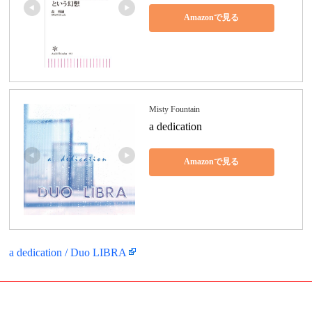
Amazonで見る
Misty Fountain
a dedication
Amazonで見る
a dedication / Duo LIBRA