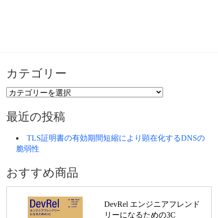
カテゴリー
カ
テ
ゴ
最近の投稿
リ
ー
TLS証明書の有効期間短縮により顕在化するDNSの
脆弱性
おすすめ商品
DevRel エンジニアフレンド
リーになるための3C