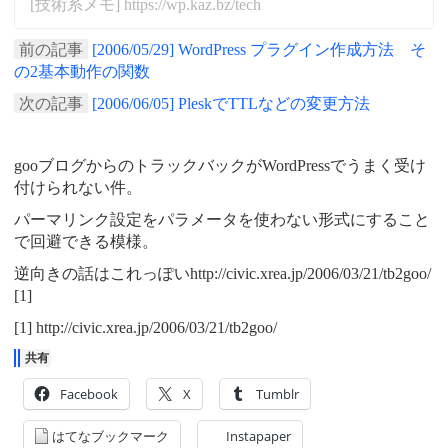
[技術系メモ] https://wp.kaz.bz/tech
前の記事
[2006/05/29] WordPress プラグイン作成方法 そ
の2基本動作の関数
次の記事
[2006/06/05] PleskでTTLなどの変更方法
gooブログからのトラックバックがWordPressでうまく受け
付けられない件。
パーマリンク設定をパラメータを使わない形式にすること
で回避できる模様。
逆向きの話はこれっぽいhttp://civic.xrea.jp/2006/03/21/tb2goo/
[1]
[1] http://civic.xrea.jp/2006/03/21/tb2goo/
共有
Facebook
X
Tumblr
はてなブックマーク
Instapaper