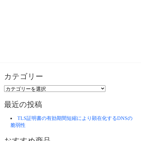
カテゴリー
カ
テ
ゴ
最近の投稿
リ
ー
TLS証明書の有効期間短縮により顕在化するDNSの
脆弱性
おすすめ商品