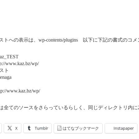
トへの表示は、wp-contents/plugins 以下に下記の書
kaz_TEST
tp://www.kaz.bz/wp/
 テスト
uenaga
tp://www.kaz.bz/wp/
は全てのソースをさらっているらしく、同じディレクトリ内に
X
Tumblr
はてなブックマーク
Instapaper