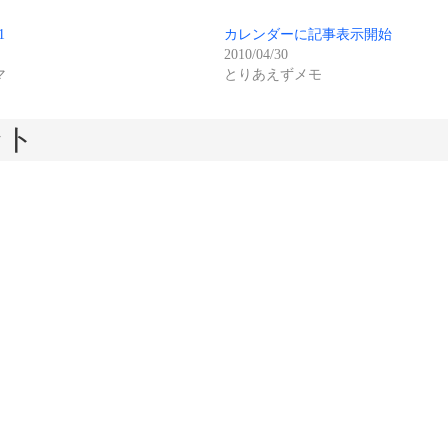
1
カレンダーに記事表示開始
2010/04/30
マ
とりあえずメモ
ント