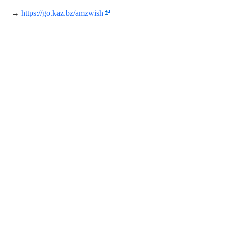
→
https://go.kaz.bz/amzwish